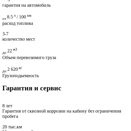
гарантия на автомобиль
л
км
8.5
/ 100
от
расход топлива
3-7
количество мест
м3
22
до
Объем перевозимого груза
кг
2 620
до
Грузоподьемность
Гарантия и сервис
8
лет
Гарантия от сквозной коррозии на кабину без ограничения
пробега
20
тыс.км