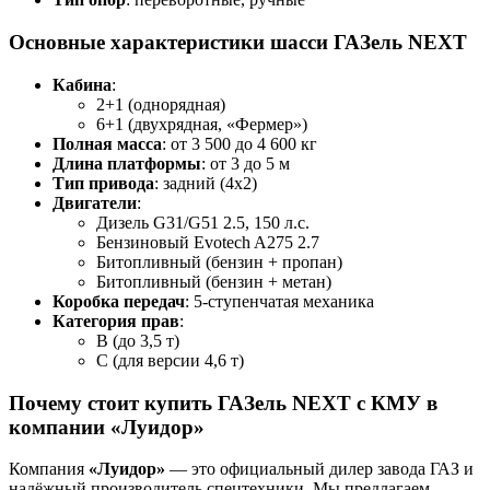
Основные характеристики шасси ГАЗель NEXT
Кабина
:
2+1 (однорядная)
6+1 (двухрядная, «Фермер»)
Полная масса
: от 3 500 до 4 600 кг
Длина платформы
: от 3 до 5 м
Тип привода
: задний (4x2)
Двигатели
:
Дизель G31/G51 2.5, 150 л.с.
Бензиновый Evotech A275 2.7
Битопливный (бензин + пропан)
Битопливный (бензин + метан)
Коробка передач
: 5-ступенчатая механика
Категория прав
:
B (до 3,5 т)
C (для версии 4,6 т)
Почему стоит купить ГАЗель NEXT с КМУ в
компании «Луидор»
Компания
«Луидор»
— это официальный дилер завода ГАЗ и
надёжный производитель спецтехники. Мы предлагаем