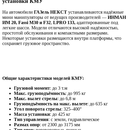
установки КМУ
На автомобили
ГАЗель НЕКСТ
устанавливаются надёжные
мини манипуляторы от ведущих производителей —
ИНМАН
ИМ 20, Fassi M30 и F32
,
LPRO 133,
адаптированные под
легкие шасси. Модели отличаются высокой надёжностью,
простотой обслуживания и компактными размерами.
Некоторые установки размещаются внутри платформы, что
сохраняет грузовое пространство.
Общие характеристики моделей КМУ:
Грузовой момент
: до 3 т.м
Макс. грузоподъёмность
: до 995 кг
Макс. вылет стрелы
: до 6,8 м
Грузоподъёмность на макс. вылете
: до 635 кг
Угол поворота стрелы
: 325–400°
Масса установки
: до 425 кг
Тип управления
: с земли, гидравлическое
Размах опор
: от 2300 до 3175 мм
Тип опор
: переворотные, ручные