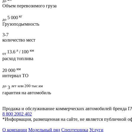
до
Объем перевозимого груза
кг
5 000
до
Грузоподьемность
3-7
количество мест
л
км
13.6
/ 100
от
расход топлива
км
20 000
интервал ТО
до
лет
или 200 тыс.км
3
гарантия на автомобиль
Продажа и обслуживание коммерческих автомобилей бренда Г
8 800 2002 402
*Информация, размещенная на сайте, не является публичной о
О компании
Модельный ряд
Спецтехника
Услуги