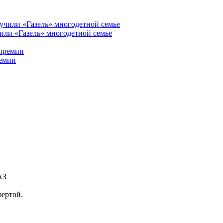
ли «Газель» многодетной семье
емии
АЗ
фертой.