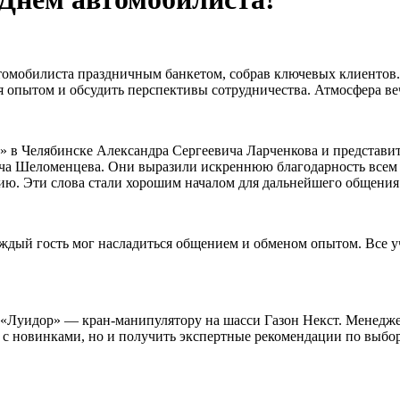
томобилиста праздничным банкетом, собрав ключевых клиентов.
ься опытом и обсудить перспективы сотрудничества. Атмосфера 
» в Челябинске Александра Сергеевича Ларченкова и представ
а Шеломенцева. Они выразили искреннюю благодарность всем п
ию. Эти слова стали хорошим началом для дальнейшего общения
аждый гость мог насладиться общением и обменом опытом. Все у
«Луидор» — кран-манипулятору на шасси Газон Некст. Менеджер
 с новинками, но и получить экспертные рекомендации по выбор