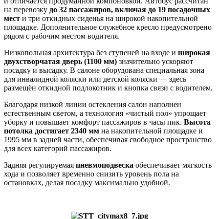
и отличается продуманной компоновкой. Автобус рассчитан
на перевозку
до 32 пассажиров, включая до 19 посадочных
мест
и три откидных сиденья на широкой накопительной
площадке. Дополнительное служебное кресло предусмотрено
рядом с рабочим местом водителя.
Низкопольная архитектура без ступеней на входе и
широкая
двухстворчатая дверь (1100 мм)
значительно ускоряют
посадку и высадку. В салоне оборудована специальная зона
для инвалидной коляски или детской коляски — здесь
размещён откидной подлокотник и кнопка связи с водителем.
Благодаря низкой линии остекления салон наполнен
естественным светом, а технология «чистый пол» упрощает
уборку и повышает комфорт пассажиров в часы пик.
Высота
потолка достигает 2340 мм
на накопительной площадке и
1995 мм в задней части, обеспечивая свободное пространство
для всех категорий пассажиров.
Задняя регулируемая
пневмоподвеска
обеспечивает мягкость
хода и позволяет временно снизить уровень пола на
остановках, делая посадку максимально удобной.